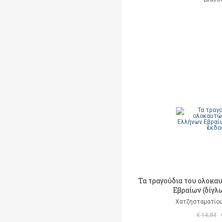
Τα τραγούδια του ολοκ
Εβραίων (δίγλ
Χατζησταματίου
€ 14,84