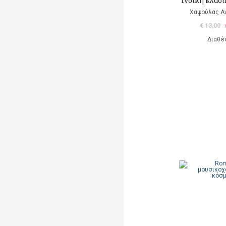
Ινδική κλασ
Χαψούλας Α
€ 13,00
Διαθέ