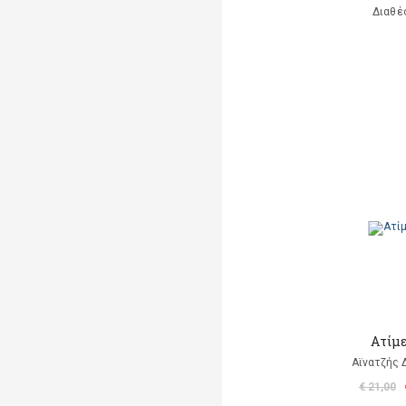
Διαθέ
Ατίμ
Αϊνατζής 
€ 21,00