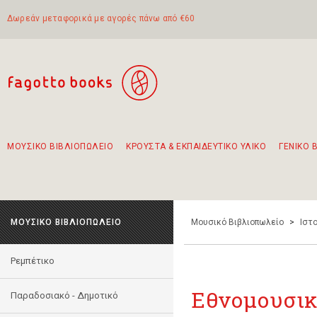
Δωρεάν μεταφορικά με αγορές πάνω από €60
ΜΟΥΣΙΚΟ ΒΙΒΛΙΟΠΩΛΕΙΟ
ΚΡΟΥΣΤΑ & ΕΚΠΑΙΔΕΥΤΙΚΟ ΥΛΙΚΟ
ΓΕΝΙΚΟ 
Προτάσεις - Σετ - Συνδυασμοί Βιβλίων
Πρωτότυποι Συνδυασμοί - Σετ δώρων για παιδιά
Για τα πρώτα μας βήματα στην κιθάρα
Το πιο διαδεδομένο σετ Boomwhackers
Περπατώντας στην παλιά πόλη της Λευκάδας
ΜΟΥΣΙΚΟ ΒΙΒΛΙΟΠΩΛΕΙΟ
Μουσικό Βιβλιοπωλείο
>
Ιστο
Ρεμπέτικο
Εθνομουσικ
Παραδοσιακό - Δημοτικό