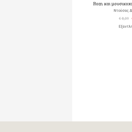
Rom και μουσικοχ
Ντούσας 
€ 8,09
Εξαντλ