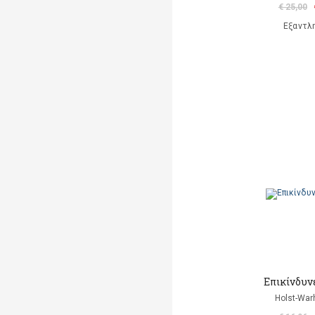
€ 25,00
Εξαντλ
Επικίνδυν
Holst-Warh