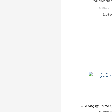
Σταθακόπουλ
€ 26,00
Διαθέ
«Το ους ημών το ξ