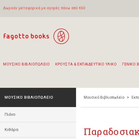
Δωρεάν μεταφορικά με αγορές πάνω από €60
ΜΟΥΣΙΚΟ ΒΙΒΛΙΟΠΩΛΕΙΟ
ΚΡΟΥΣΤΑ & ΕΚΠΑΙΔΕΥΤΙΚΟ ΥΛΙΚΟ
ΓΕΝΙΚΟ 
Προτάσεις - Σετ - Συνδυασμοί Βιβλίων
Πρωτότυποι Συνδυασμοί - Σετ δώρων για παιδιά
Για τα πρώτα μας βήματα στην κιθάρα
Το πιο διαδεδομένο σετ Boomwhackers
Περπατώντας στην παλιά πόλη της Λευκάδας
ΜΟΥΣΙΚΟ ΒΙΒΛΙΟΠΩΛΕΙΟ
Μουσικό Βιβλιοπωλείο
>
Εκπ
Πιάνο
Παραδοσια
Κιθάρα