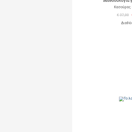
Μεθοδολογία γ
Κασούρας 
€ 37,00
Διαθέ