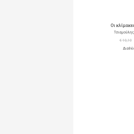
Oι κλίμακε
Τσιαμούλης
€ 10,10
Διαθέ