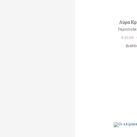
Λύρα Κρ
Περυσινάκ
€ 31,50
Διαθέ