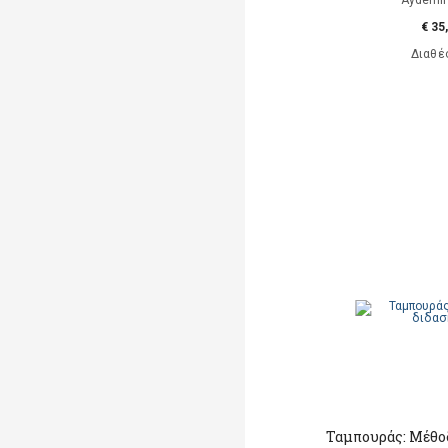
Aydemir
€ 35
Διαθέ
Ταμπουράς: Μέθο