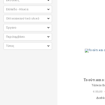
To ούτι και 
Τάσκου Β
€ 30,00
Διαθέ