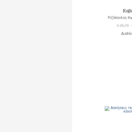
Καβ
Ριζόπουλος Κ
€ 35,70
Διαθέ