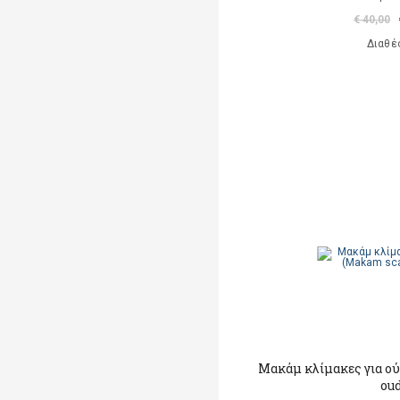
€ 40,00
Διαθέ
Μακάμ κλίμακες για ού
ou