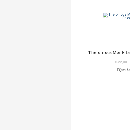
Thelonious Monk fa
€ 22,00
Εξαντλ