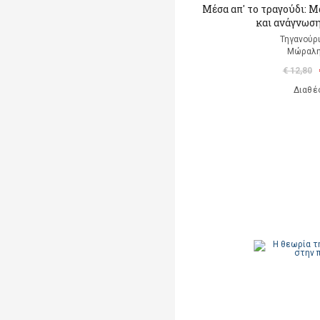
Μέσα απ' το τραγούδι: 
και ανάγνωση
Τηγανούρι
Μώραλη
€ 12,80
Διαθέ