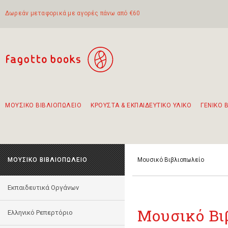
Δωρεάν μεταφορικά με αγορές πάνω από €60
ΜΟΥΣΙΚΟ ΒΙΒΛΙΟΠΩΛΕΙΟ
ΚΡΟΥΣΤΑ & ΕΚΠΑΙΔΕΥΤΙΚΟ ΥΛΙΚΟ
ΓΕΝΙΚΟ 
Προτάσεις - Σετ - Συνδυασμοί Βιβλίων
Πρωτότυποι Συνδυασμοί - Σετ δώρων για παιδιά
Για τα πρώτα μας βήματα στην κιθάρα
Το πιο διαδεδομένο σετ Boomwhackers
Περπατώντας στην παλιά πόλη της Λευκάδας
ΜΟΥΣΙΚΟ ΒΙΒΛΙΟΠΩΛΕΙΟ
Μουσικό Βιβλιοπωλείο
Εκπαιδευτικά Οργάνων
Μουσικό Βι
Ελληνικό Ρεπερτόριο