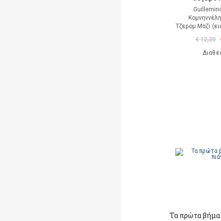
Guillemin
Κομνηννέλη
Τζερομ Μαζι (ε
€ 12,20
Διαθέ
Τα πρώτα βήματ