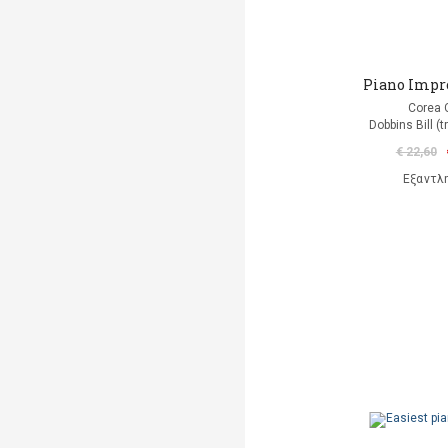
Piano Impr
Corea 
Dobbins Bill (t
€ 22,60
Εξαντλ