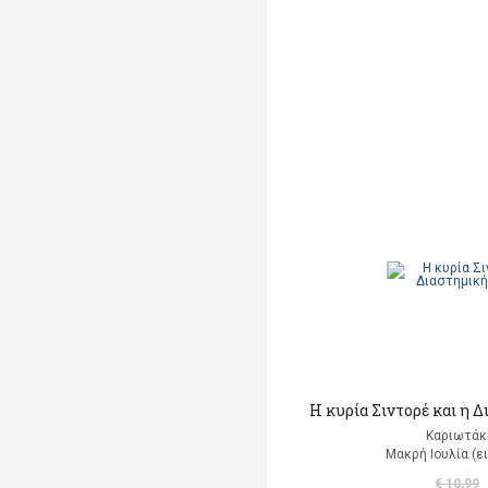
Η κυρία Σιντορέ και η 
Καριωτάκ
Μακρή Ιουλία (ε
€ 10,99