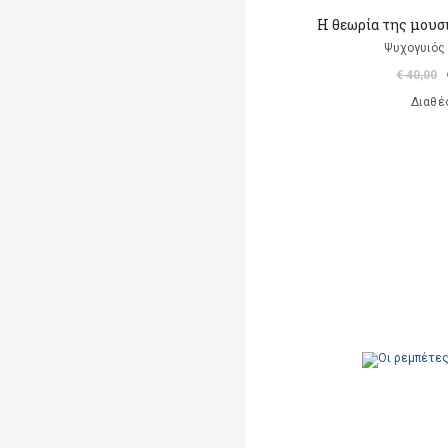
Η θεωρία της μουσ
Ψυχογυιός
€ 40,00
Διαθέ