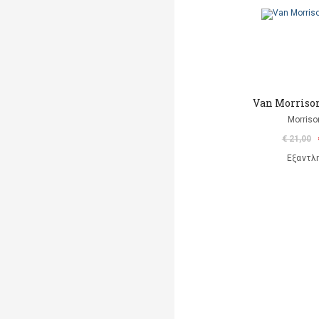
Van Morriso
Morriso
€ 21,00
Εξαντλ