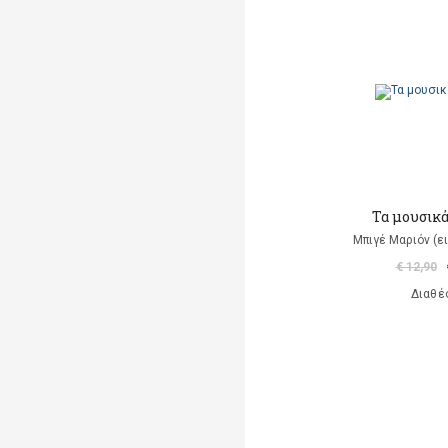
Τα μουσικά
Μπιγέ Μαριόν (ε
€ 12,90
Διαθέ