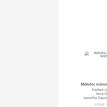
Μέθοδος πιάνου
Pouillard J
Herve C
Ιωαννίδης Γιώργ
€ 27,40