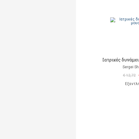
Ιατρικές δυνάμε
Sergei Sh
€ 12,72
Εξαντλ