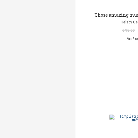
Those amazing mus
Helsby Ge
€ 15,00
Διαθέ