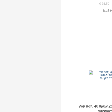
€ 24,50
Διαθέ
Ροκ ποπ, 40 θρυλικ
συγκρο