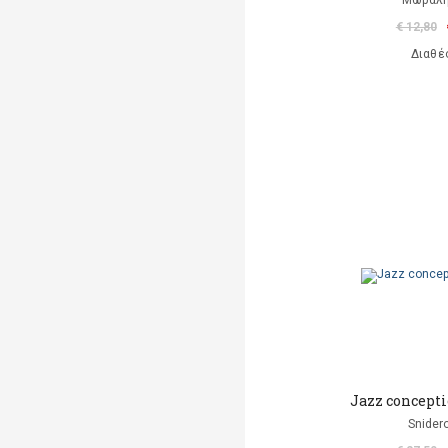
Μώραλη
€ 12,80
Διαθέ
Jazz concepti
Snider