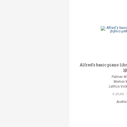
Alfred's basic piano li
1
Palmer Wi
Morton 
Lethco Vic
€ 29,80
Διαθέ