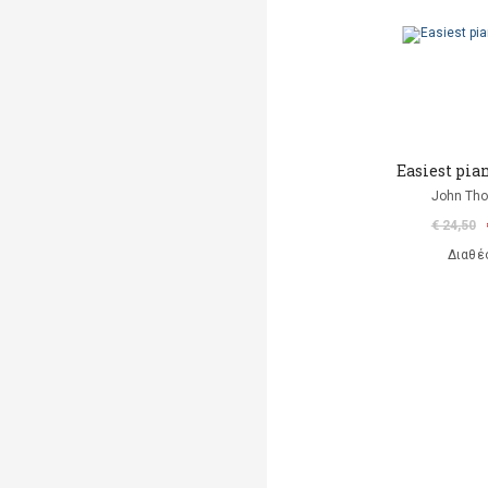
Easiest pia
John Th
€ 24,50
Διαθέ