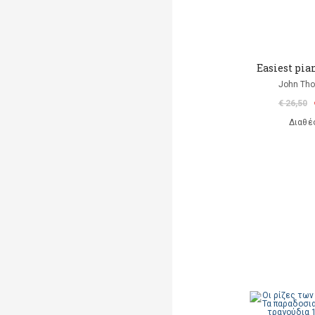
Easiest pia
John Th
€ 26,50
Διαθέ